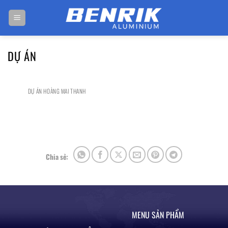
Bỏ
qua
nội
dung
DỰ ÁN
DỰ ÁN HOÀNG MAI THANH
Chia sẻ:
MENU SẢN PHẨM