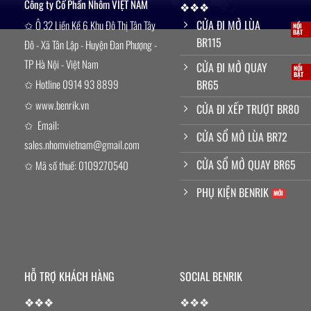
Công ty Cổ Phần Nhôm VIỆT NAM
❖❖❖
CỬA ĐI MỞ LÙA
✩ Ô 32 Liền Kề 6 Khu Đô Thị Tân Tây
BR115
Đô - Xã Tân Lập - Huyện Đan Phượng -
TP Hà Nội - Việt Nam
CỬA ĐI MỞ QUAY
BR65
✩ Hotline 0914 93 8899
✩ www.benrik.vn
CỬA ĐI XẾP TRƯỢT BR80
✩ Email:
CỬA SỔ MỞ LÙA BR72
sales.nhomvietnam@gmail.com
CỬA SỔ MỞ QUAY BR65
✩ Mã số thuế: 0109270540
PHỤ KIỆN BENRIK
HỖ TRỢ KHÁCH HÀNG
SOCIAL BENRIK
❖
❖❖
❖
❖❖