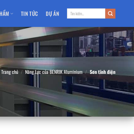
Tìm
PHẨM
TIN TỨC
DỰ ÁN
kiếm:
Trang chủ
/
Năng Lực của BENRIK Aluminium
/
Sơn tĩnh điện