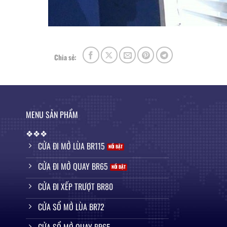
Chia sẻ:
MENU SẢN PHẨM
❖❖❖
CỬA ĐI MỞ LÙA BR115
CỬA ĐI MỞ QUAY BR65
CỬA ĐI XẾP TRƯỢT BR80
CỬA SỔ MỞ LÙA BR72