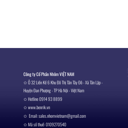
Công ty Cổ Phần Nhôm VIỆT NAM
✩ Ô 32 Liền Kề 6 Khu Đô Thị Tân Tây Đô - Xã Tân Lập -
Huyện Đan Phượng - TP Hà Nội - Việt Nam
✩ Hotline 0914 93 8899
✩ www.benrik.vn
✩ Email: sales.nhomvietnam@gmail.com
✩ Mã số thuế: 0109270540