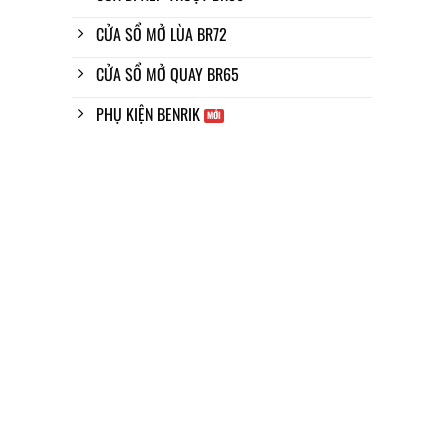
CỬA SỔ MỞ LÙA BR72
CỬA SỔ MỞ QUAY BR65
PHỤ KIỆN BENRIK