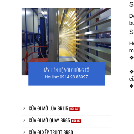
S
D
bu
S
H
m
❖
HÃY LIÊN HỆ VỚI CHÚNG TÔI
❖
Hotline: 0914 93 88997
c
❖
CỬA ĐI MỞ LÙA BR115
CỬA ĐI MỞ QUAY BR65
CỬA ĐI XẾP TRƯỢT BR80