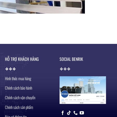
HỖ TRỢ KHÁCH HÀNG
SOCIAL BENRIK
❖
❖❖
❖
❖❖
Hình thức mua hàng
Chính sách bảo hành
Chính sách vận chuyển
Chính sách sản phẩm
Bảo vệ thông tin